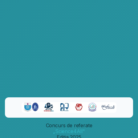
Concurs de referate
„Science4All"
Ediția 2025